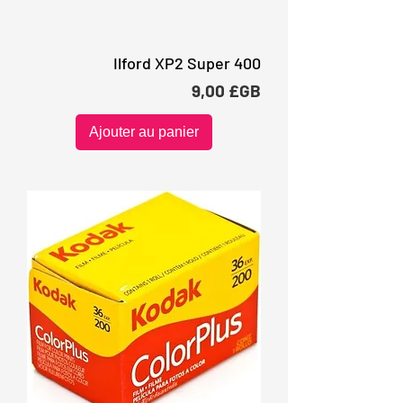
Ilford XP2 Super 400
Prix
9,00 £GB
Ajouter au panier