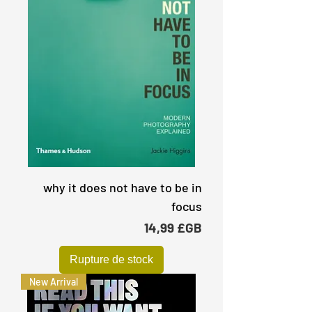
why it does not have to be in
focus
Prix
14,99 £GB
Rupture de stock
New Arrival