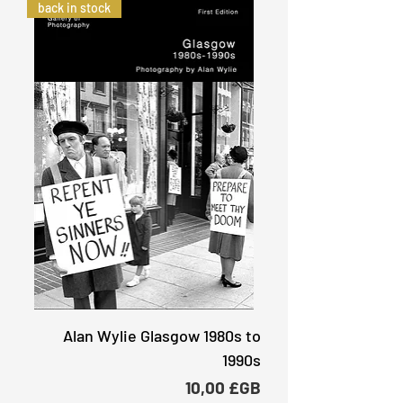
back in stock
Alan Wylie Glasgow 1980s to
1990s
Prix
10,00 £GB