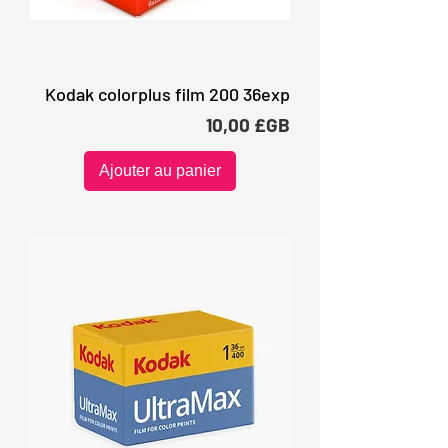
Kodak colorplus film 200 36exp
Prix
10,00 £GB
Ajouter au panier