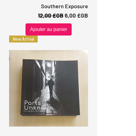
Southern Exposure
Prix original
Prix promotionnel
12,00 £GB
6,00 £GB
Ajouter au panier
New Arrival