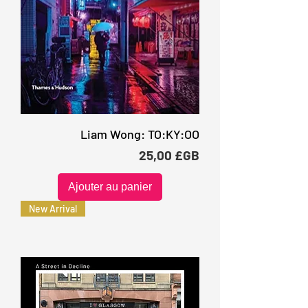
Liam Wong: TO:KY:OO
Prix
25,00 £GB
Ajouter au panier
New Arrival