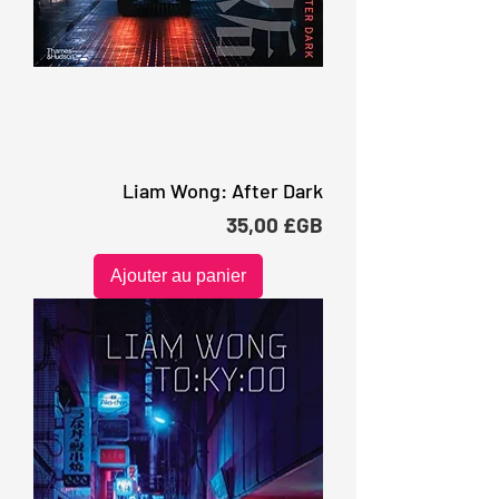
Liam Wong: After Dark
Prix
35,00 £GB
Ajouter au panier