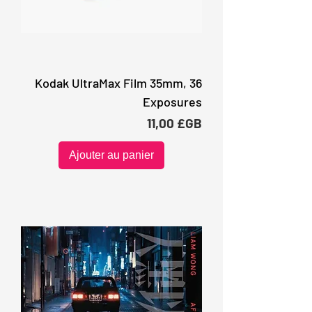
Kodak UltraMax Film 35mm, 36
Exposures
Prix
11,00 £GB
Ajouter au panier