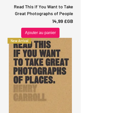
Read This if You Want to Take
Great Photographs of People
Prix
14,99 £GB
Ajouter au panier
New Arrival