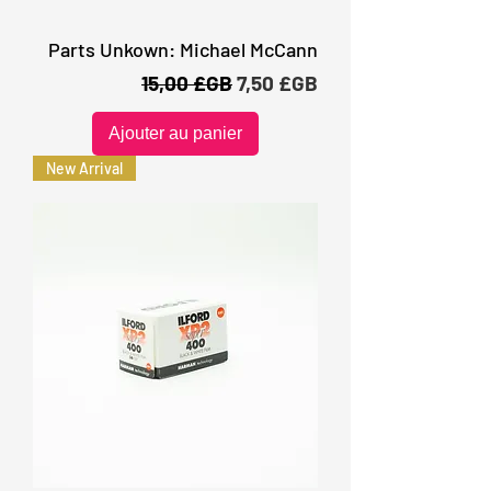
Parts Unkown: Michael McCann
Prix original
Prix promotionnel
15,00 £GB
7,50 £GB
Ajouter au panier
New Arrival