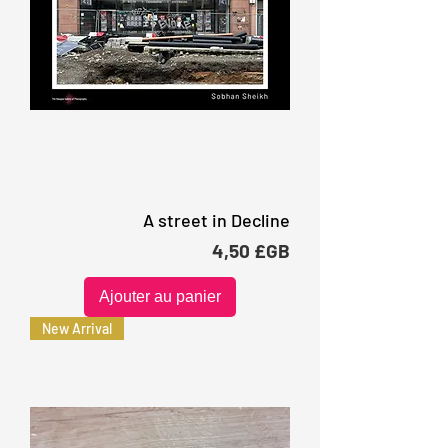
A street in Decline
Prix
4,50 £GB
Ajouter au panier
New Arrival