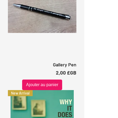
Gallery Pen
Prix
2,00 £GB
Ajouter au panier
New Arrival