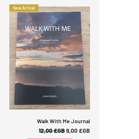
New Arrival
Walk With Me Journal
Prix original
Prix promotionnel
12,00 £GB
9,00 £GB